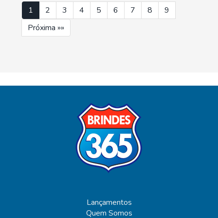
1
2
3
4
5
6
7
8
9
Próxima »»
Lançamentos
Quem Somos