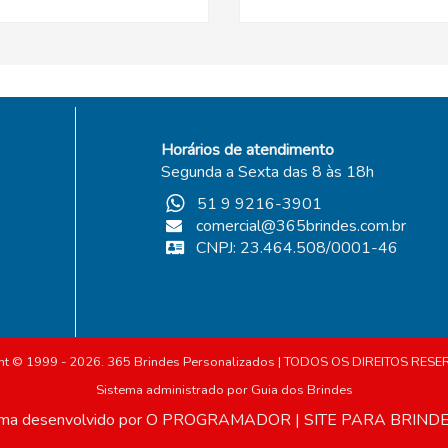
Horários de atendimento
Segunda a Sexta das 8 às 18h
51 9 9216-3901
comercial@365brindes.com.br
CNPJ: 23.464.508/0001-46
ht © 1999 - 2026. 365 Brindes Personalizados | TODOS OS DIREITOS RES
Sistema administrado por
Guia dos Brindes
ma desenvolvido por
O PROGRAMADOR
|
SITE PARA BRIND