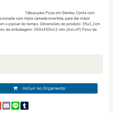
Tábua para Pizza em Bambu; Conta com
ccionada com tripla camada invertida, para dar maior
 com o passar do tempo. Dimensões do produto: 35x1,2cm
sões da embalagem: 350x350x12 mm (AxLxP) Peso da
Incluir no Orçamento
pp
edIn
Gmail
Email
Line
Tumblr