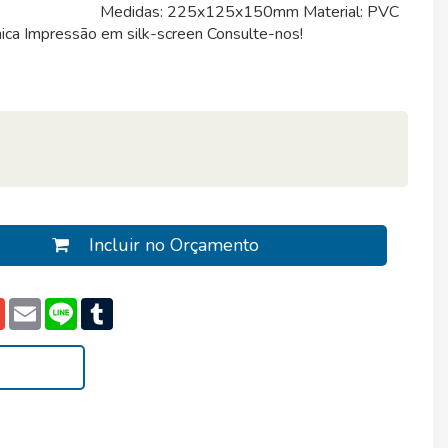
Medidas: 225x125x150mm Material: PVC
ca Impressão em silk-screen Consulte-nos!
Incluir no Orçamento
pp
edIn
Gmail
Email
Line
Tumblr