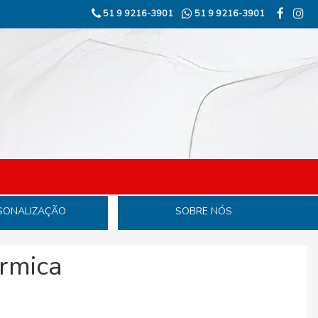
51 9 9216-3901
51 9 9216-3901
SONALIZAÇÃO
SOBRE NÓS
érmica