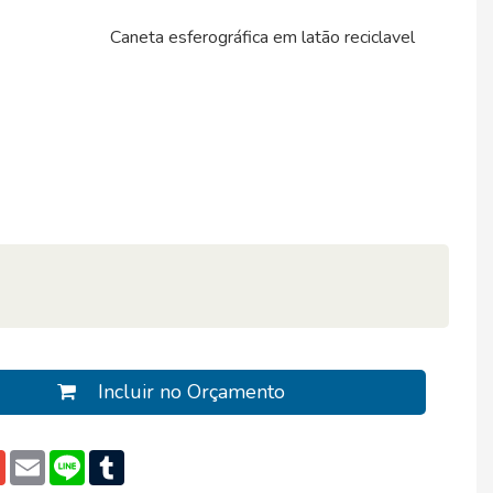
Caneta esferográfica em latão reciclavel
Incluir no Orçamento
pp
edIn
Gmail
Email
Line
Tumblr