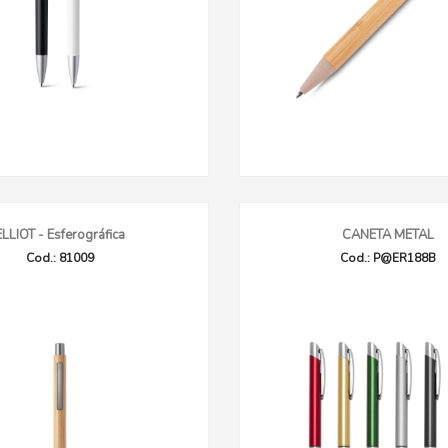
ELLIOT - Esferográfica
CANETA METAL
Cod.: 81009
Cod.: P@ER188B