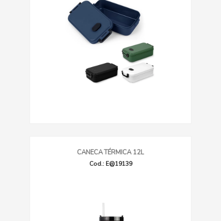
CANECA TÉRMICA 12L
Cod.: E@19139